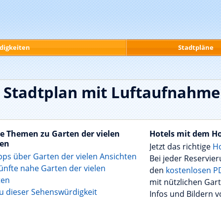
digkeiten
Stadtpläne
n Stadtplan mit Luftaufnahm
e Themen zu Garten der vielen
Hotels mit dem H
ten
Jetzt das richtige
Ho
pps über Garten der vielen Ansichten
Bei jeder Reservier
ünfte nahe Garten der vielen
den
kostenlosen P
ten
mit nützlichen Gar
zu dieser Sehenswürdigkeit
Infos und Bildern v