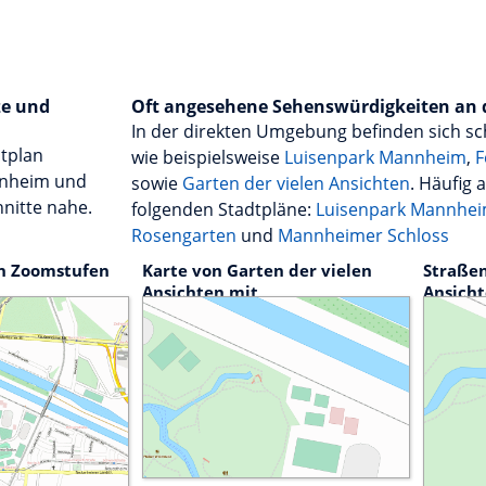
ze und
Oft angesehene Sehenswürdigkeiten an 
In der direkten Umgebung befinden sich s
dtplan
wie beispielsweise
Luisenpark Mannheim
,
F
annheim und
sowie
Garten der vielen Ansichten
. Häufig 
nitte nahe.
folgenden Stadtpläne:
Luisenpark Mannhe
Rosengarten
und
Mannheimer Schloss
n Zoomstufen
Karte von Garten der vielen
Straßen
Ansichten mit
Ansich
Sehenswürdigkeiten